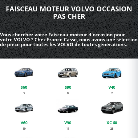
FAISCEAU MOTEUR VOLVO OCCASION
PAS CHER
Vous cherchez votre Faisceau moteur d'occasion pour
votre VOLVO ? Chez France Casse, nous avons une sélection
de pièce pour toutes les VOLVO de toutes générations.
S60
S90
V40
3
9
2
V60
V90
XC 60
10
11
28