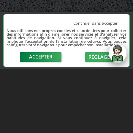
Continuer sans accepter
Nous utilisons nos propres cookies et ceux de tiers pour collecter
des informations afin d'améliorer nos services et d'analyser vos
habitudes de navigation. Si vous continuez à naviguer, cela
implique l'acceptation de l'installation de celui-ci. Vous pouvez
configurer votre navigateur pour empêcher son installation.
ACCEPTER
RÉGLAGE
send
Depuis 2006, France Casse accompagne les
automobilistes dans leur recherche de pièces
d'occasion. Réparez votre auto sans vous ruiner !