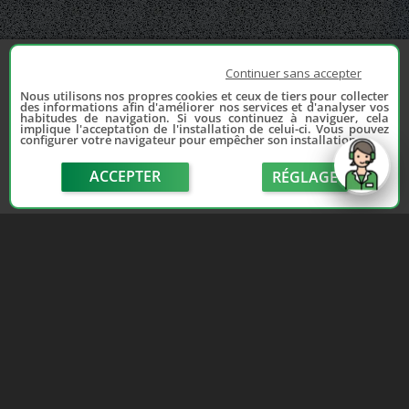
Continuer sans accepter
Nous utilisons nos propres cookies et ceux de tiers pour collecter
des informations afin d'améliorer nos services et d'analyser vos
habitudes de navigation. Si vous continuez à naviguer, cela
implique l'acceptation de l'installation de celui-ci. Vous pouvez
configurer votre navigateur pour empêcher son installation.
ACCEPTER
RÉGLAGE
send
Depuis 2006, France Casse accompagne les
automobilistes dans leur recherche de pièces
d'occasion. Réparez votre auto sans vous ruiner !