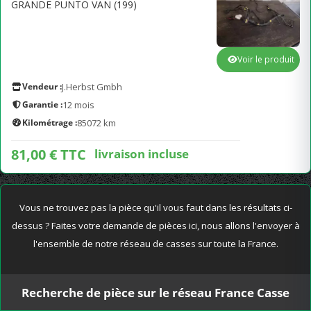
GRANDE PUNTO VAN (199)
Voir le produit
Vendeur :
J.Herbst Gmbh
Garantie :
12 mois
Kilométrage :
85072 km
81,00 € TTC
livraison incluse
Vous ne trouvez pas la pièce qu'il vous faut dans les résultats ci-
dessus ? Faites votre demande de pièces ici, nous allons l'envoyer à
l'ensemble de notre réseau de casses sur toute la France.
Recherche de pièce sur le réseau France Casse