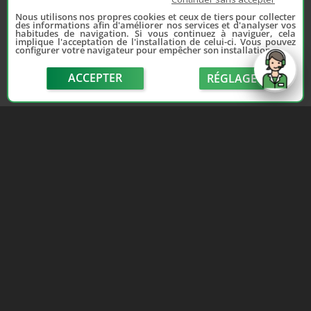
Nous utilisons nos propres cookies et ceux de tiers pour collecter
des informations afin d'améliorer nos services et d'analyser vos
habitudes de navigation. Si vous continuez à naviguer, cela
implique l'acceptation de l'installation de celui-ci. Vous pouvez
configurer votre navigateur pour empêcher son installation.
ACCEPTER
RÉGLAGE
send
Depuis 2006, France Casse accompagne les
automobilistes dans leur recherche de pièces
d'occasion. Réparez votre auto sans vous ruiner !
LIENS UTILES
NOUS CONTACTER