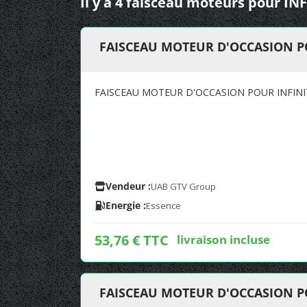
Il y a 4 faisceau moteurs pour INF
FAISCEAU MOTEUR D'OCCASION PO
FAISCEAU MOTEUR D'OCCASION POUR INFINI
Vendeur :
UAB GTV Group
Energie :
Essence
53,76 € TTC
livraison incluse
FAISCEAU MOTEUR D'OCCASION PO