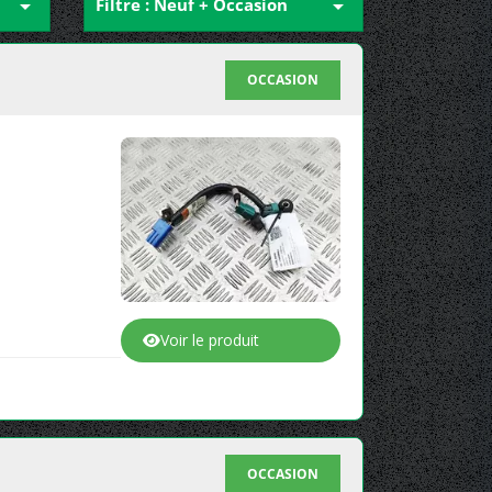

Filtre : Neuf + Occasion

OCCASION
Voir le produit
OCCASION