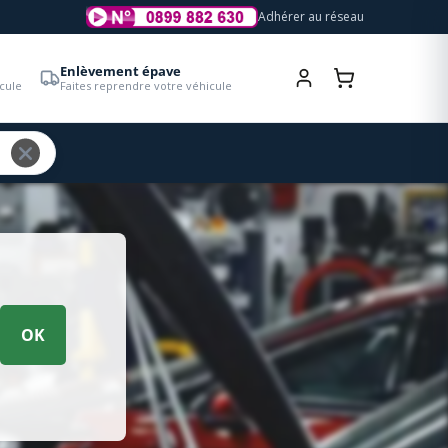
Adhérer au réseau
Enlèvement épave
cule
Faites reprendre votre véhicule
OK