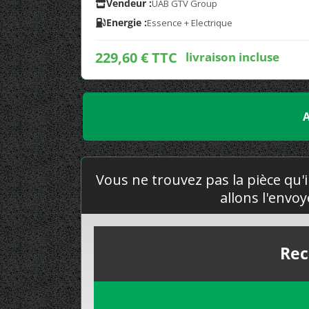
Vendeur :
UAB GTV Group
Energie :
Essence + Electrique
229,60 € TTC
livraison incluse
A
Vous ne trouvez pas la pièce qu'i
allons l'envo
Rec