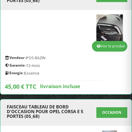
PORTES (0S_68)
Voir le produit
Vendeur :
POS BAZIN
Garantie :
12 mois
Energie :
Essence
45,00 € TTC
livraison incluse
FAISCEAU TABLEAU DE BORD
D'OCCASION POUR OPEL CORSA E 5
OCCASION
PORTES (0S_68)