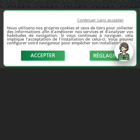
Continuer sans accepter
Nous utilisons nos propres cookies et ceux de tiers pour collecter
des informations afin d'améliorer nos services et d'analyser vos
habitudes de navigation. Si vous continuez à naviguer, cela
implique l'acceptation de l'installation de celui-ci. Vous pouvez
configurer votre navigateur pour empêcher son installation.
ACCEPTER
RÉGLAGE
send
Depuis 2006, France Casse accompagne les
automobilistes dans leur recherche de pièces
d'occasion. Réparez votre auto sans vous ruiner !