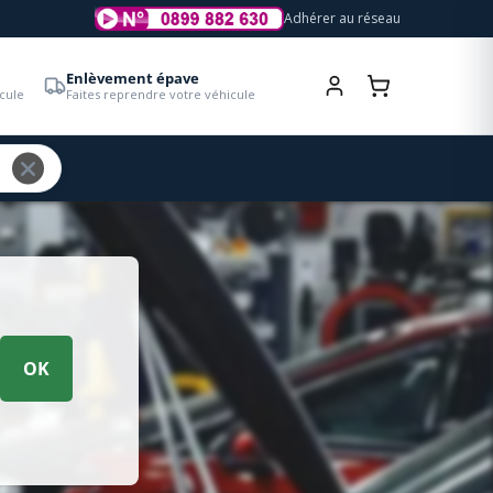
Adhérer au réseau
Enlèvement épave
cule
Faites reprendre votre véhicule
OK