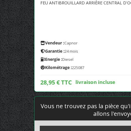
FEU ANTIBROUILLARD ARRIÈRE CENTRAL D'O
Vendeur :
Capnor
Garantie :
24 mois
Energie :
Diesel
Kilométrage :
225087
28,95 € TTC
livraison incluse
Vous ne trouvez pas la pièce qu'i
allons l'envo