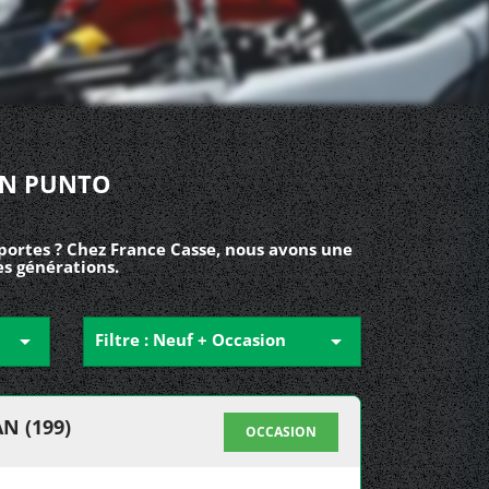
ON PUNTO
 portes ? Chez France Casse, nous avons une
es générations.

Filtre : Neuf + Occasion

N (199)
OCCASION