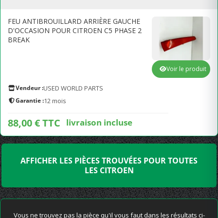
FEU ANTIBROUILLARD ARRIÈRE GAUCHE
D'OCCASION POUR CITROEN C5 PHASE 2
BREAK
Voir le produit
Vendeur :
USED WORLD PARTS
Garantie :
12 mois
88,00 € TTC
livraison incluse
AFFICHER LES PIÈCES TROUVÉES POUR TOUTES
LES CITROEN
Vous ne trouvez pas la pièce qu'il vous faut dans les résultats ci-