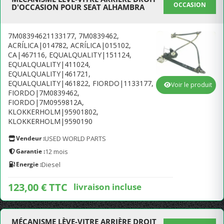
OCCASION
D'OCCASION POUR SEAT ALHAMBRA
7M08394621133177, 7M0839462,
ACRÍLICA|014782, ACRÍLICA|015102,
CA|467116, EQUALQUALITY|151124,
EQUALQUALITY|411024,
EQUALQUALITY|461721,
EQUALQUALITY|461822, FIORDO|1133177,
Voir le produit
FIORDO|7M0839462,
FIORDO|7M0959812A,
KLOKKERHOLM|95901802,
KLOKKERHOLM|9590190
Vendeur :
USED WORLD PARTS
Garantie :
12 mois
Energie :
Diesel
123,00 € TTC
livraison incluse
MÉCANISME LÈVE-VITRE ARRIÈRE DROIT