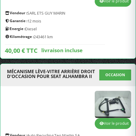
Voir le produit
Vendeur :
SARL ETS GUY MARIN
Garantie :
12 mois
Energie :
Diesel
Kilométrage :
243461 km
40,00 € TTC
livraison incluse
MÉCANISME LÈVE-VITRE ARRIÈRE DROIT
OCCASION
D'OCCASION POUR SEAT ALHAMBRA II
Voir le produit
Vendeur :
Auto Recycling Teo Martin SA