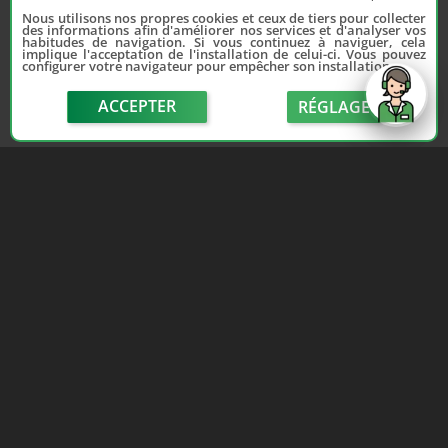
Nous utilisons nos propres cookies et ceux de tiers pour collecter
des informations afin d'améliorer nos services et d'analyser vos
habitudes de navigation. Si vous continuez à naviguer, cela
implique l'acceptation de l'installation de celui-ci. Vous pouvez
configurer votre navigateur pour empêcher son installation.
ACCEPTER
RÉGLAGE
send
Depuis 2006, France Casse accompagne les
automobilistes dans leur recherche de pièces
d'occasion. Réparez votre auto sans vous ruiner !
LIENS UTILES
NOUS CONTACTER
Adhérer au réseau
Formulaire de contact