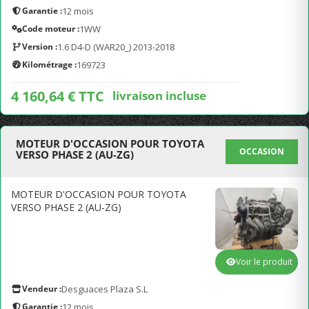
Garantie :
12 mois
Code moteur :
1WW
Version :
1.6 D4-D (WAR20_) 2013-2018
Kilométrage :
169723
4 160,64 € TTC
livraison incluse
MOTEUR D'OCCASION POUR TOYOTA
OCCASION
VERSO PHASE 2 (AU-ZG)
MOTEUR D'OCCASION POUR TOYOTA
VERSO PHASE 2 (AU-ZG)
Voir le produit
Vendeur :
Desguaces Plaza S.L
Garantie :
12 mois