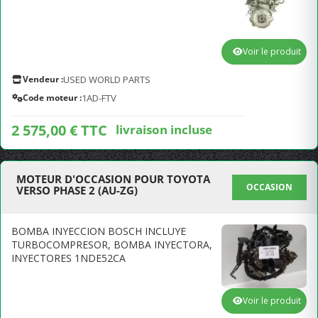
Voir le produit
Vendeur :
USED WORLD PARTS
Code moteur :
1AD-FTV
2 575,00 € TTC
livraison incluse
MOTEUR D'OCCASION POUR TOYOTA
OCCASION
VERSO PHASE 2 (AU-ZG)
BOMBA INYECCION BOSCH INCLUYE
TURBOCOMPRESOR, BOMBA INYECTORA,
INYECTORES 1NDE52CA
Voir le produit