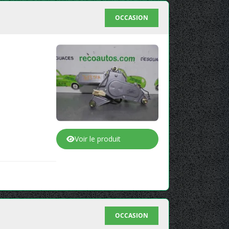
OCCASION
Voir le produit
OCCASION