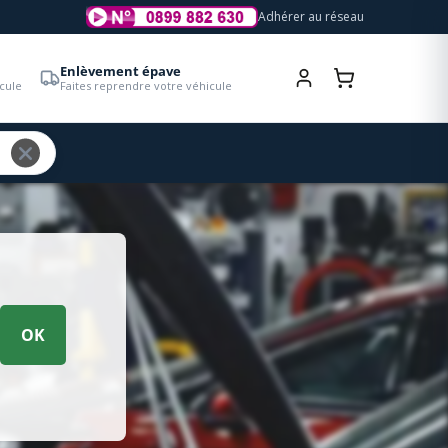
Adhérer au réseau
Enlèvement épave
cule
Faites reprendre votre véhicule
OK