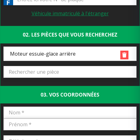
Véhicule immatriculé à l'étranger
02. LES PIÈCES QUE VOUS RECHERCHEZ
Moteur essuie-glace arrière
03. VOS COORDONNÉES