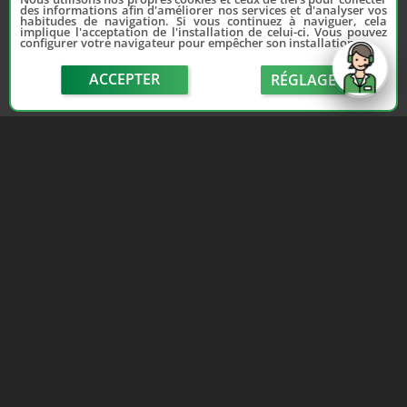
des informations afin d'améliorer nos services et d'analyser vos
habitudes de navigation. Si vous continuez à naviguer, cela
implique l'acceptation de l'installation de celui-ci. Vous pouvez
configurer votre navigateur pour empêcher son installation.
ACCEPTER
RÉGLAGE
send
Depuis 2006, France Casse accompagne les
automobilistes dans leur recherche de pièces
d'occasion. Réparez votre auto sans vous ruiner !
LIENS UTILES
NOUS CONTACTER
Adhérer au réseau
Formulaire de contact
Notre réseau de casses
Politique de confidentialité