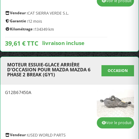
Voir le produit
Vendeur :
CAT SIERRA VERDE S.L.
Garantie :
12 mois
Kilométrage :
134349 km
39,61 € TTC
livraison incluse
MOTEUR ESSUIE-GLACE ARRIÈRE
D'OCCASION POUR MAZDA MAZDA 6
OCCASION
PHASE 2 BREAK (GY1)
G12B67450A
Voir le produit
Vendeur :
USED WORLD PARTS