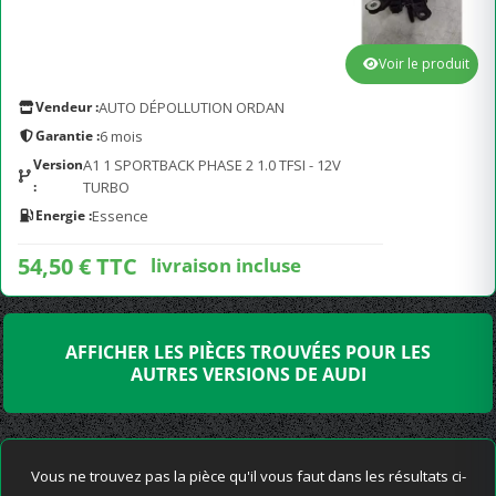
Voir le produit
Vendeur :
AUTO DÉPOLLUTION ORDAN
Garantie :
6 mois
Version
A1 1 SPORTBACK PHASE 2 1.0 TFSI - 12V
:
TURBO
Energie :
Essence
54,50 € TTC
livraison incluse
AFFICHER LES PIÈCES TROUVÉES POUR LES
AUTRES VERSIONS DE AUDI
Vous ne trouvez pas la pièce qu'il vous faut dans les résultats ci-