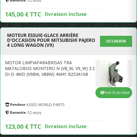
Garantie :
12 mois
145,00 € TTC
livraison incluse
MOTEUR ESSUIE-GLACE ARRIÈRE
D'OCCASION POUR MITSUBISHI PAJERO
OCCASION
4 LONG WAGON (V9)
MOTOR LIMPIAPARABRISAS TRA
MATALOBOS MONTERO IV (V8_W, V9_W) 3.2
DI-D 4WD (V98W, V88W) 4M41 8253A168
Voir le produit
Vendeur :
USED WORLD PARTS
Garantie :
12 mois
123,00 € TTC
livraison incluse