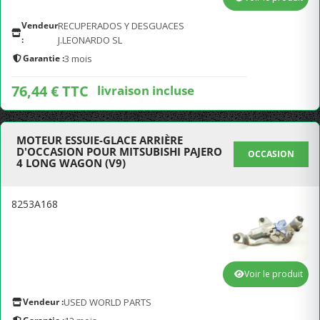
Vendeur
RECUPERADOS Y DESGUACES
:
J.LEONARDO SL
Garantie :
3 mois
76,44 € TTC
livraison incluse
MOTEUR ESSUIE-GLACE ARRIÈRE
D'OCCASION POUR MITSUBISHI PAJERO
OCCASION
4 LONG WAGON (V9)
8253A168
Voir le produit
Vendeur :
USED WORLD PARTS