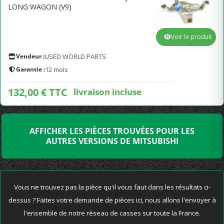
LONG WAGON (V9)
Voir le produit
Vendeur :
USED WORLD PARTS
Garantie :
12 mois
132,00 € TTC
livraison incluse
AFFICHER LES PIÈCES TROUVÉES POUR LES
AUTRES VERSIONS DE MITSUBISHI
Vous ne trouvez pas la pièce qu'il vous faut dans les résultats ci-
dessus ? Faites votre demande de pièces ici, nous allons l'envoyer à
l'ensemble de notre réseau de casses sur toute la France.