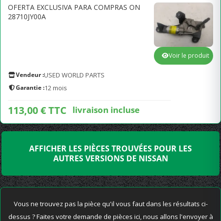
OFERTA EXCLUSIVA PARA COMPRAS ON
28710JY00A
Voir le produit
Vendeur :
USED WORLD PARTS
Garantie :
12 mois
113,00 € TTC
livraison incluse
AFFICHER LES PIÈCES TROUVÉES POUR LES
AUTRES VERSIONS DE NISSAN
Vous ne trouvez pas la pièce qu'il vous faut dans les résultats ci-
dessus ? Faites votre demande de pièces ici, nous allons l'envoyer à