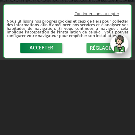
Continuer sans accepter
Nous utilisons nos propres cookies et ceux de tiers pour collecter
des informations afin d'améliorer nos services et d'analyser vos
habitudes de navigation. Si vous continuez à naviguer, cela
implique l'acceptation de l'installation de celui-ci. Vous pouvez
configurer votre navigateur pour empêcher son installation.
ACCEPTER
RÉGLAGE
send
Depuis 2006, France Casse accompagne les
automobilistes dans leur recherche de pièces
d'occasion. Réparez votre auto sans vous ruiner !