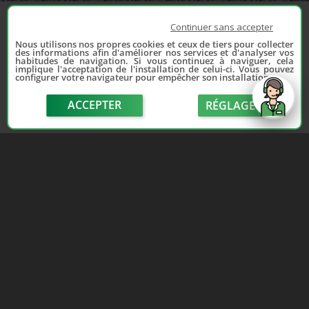
Continuer sans accepter
Nous utilisons nos propres cookies et ceux de tiers pour collecter
des informations afin d'améliorer nos services et d'analyser vos
habitudes de navigation. Si vous continuez à naviguer, cela
implique l'acceptation de l'installation de celui-ci. Vous pouvez
configurer votre navigateur pour empêcher son installation.
ACCEPTER
RÉGLAGE
send
Depuis 2006, France Casse accompagne les
automobilistes dans leur recherche de pièces
d'occasion. Réparez votre auto sans vous ruiner !