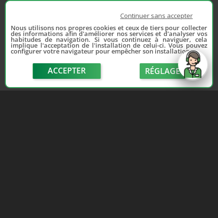
Continuer sans accepter
Nous utilisons nos propres cookies et ceux de tiers pour collecter
des informations afin d'améliorer nos services et d'analyser vos
habitudes de navigation. Si vous continuez à naviguer, cela
implique l'acceptation de l'installation de celui-ci. Vous pouvez
configurer votre navigateur pour empêcher son installation.
ACCEPTER
RÉGLAGE
send
Depuis 2006, France Casse accompagne les
automobilistes dans leur recherche de pièces
d'occasion. Réparez votre auto sans vous ruiner !