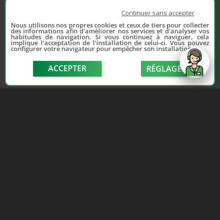
Continuer sans accepter
Nous utilisons nos propres cookies et ceux de tiers pour collecter
des informations afin d'améliorer nos services et d'analyser vos
habitudes de navigation. Si vous continuez à naviguer, cela
implique l'acceptation de l'installation de celui-ci. Vous pouvez
configurer votre navigateur pour empêcher son installation.
ACCEPTER
RÉGLAGE
send
Depuis 2006, France Casse accompagne les
automobilistes dans leur recherche de pièces
d'occasion. Réparez votre auto sans vous ruiner !
LIENS UTILES
NOUS CONTACTER