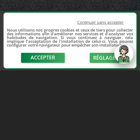
Continuer sans accepter
Nous utilisons nos propres cookies et ceux de tiers pour collecter
des informations afin d'améliorer nos services et d'analyser vos
habitudes de navigation. Si vous continuez à naviguer, cela
implique l'acceptation de l'installation de celui-ci. Vous pouvez
configurer votre navigateur pour empêcher son installation.
ACCEPTER
RÉGLAGE
send
Depuis 2006, France Casse accompagne les
automobilistes dans leur recherche de pièces
d'occasion. Réparez votre auto sans vous ruiner !