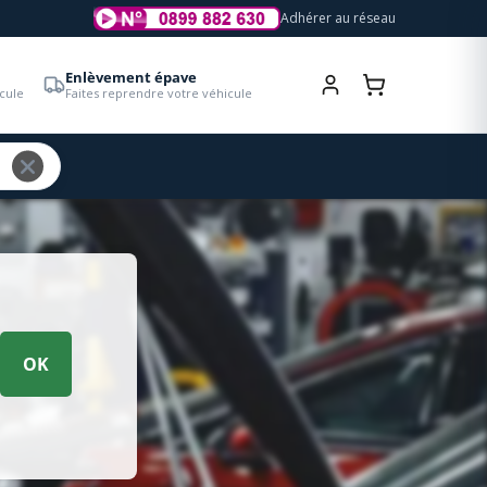
Adhérer au réseau
Enlèvement épave
cule
Faites reprendre votre véhicule
OK