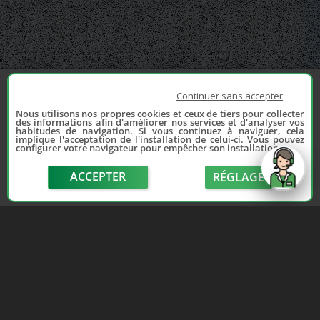
Continuer sans accepter
Nous utilisons nos propres cookies et ceux de tiers pour collecter
des informations afin d'améliorer nos services et d'analyser vos
habitudes de navigation. Si vous continuez à naviguer, cela
implique l'acceptation de l'installation de celui-ci. Vous pouvez
configurer votre navigateur pour empêcher son installation.
ACCEPTER
RÉGLAGE
send
Depuis 2006, France Casse accompagne les