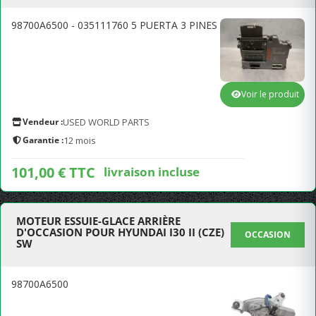
98700A6500 - 035111760 5 PUERTA 3 PINES
Voir le produit
Vendeur :
USED WORLD PARTS
Garantie :
12 mois
101,00 € TTC
livraison incluse
MOTEUR ESSUIE-GLACE ARRIÈRE
D'OCCASION POUR HYUNDAI I30 II (CZE)
OCCASION
SW
98700A6500