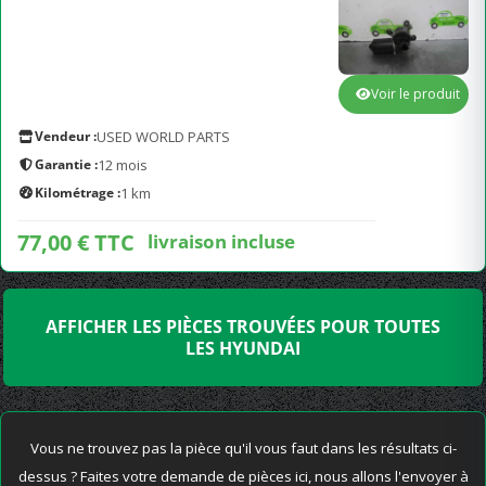
Voir le produit
Vendeur :
USED WORLD PARTS
Garantie :
12 mois
Kilométrage :
1 km
77,00 € TTC
livraison incluse
AFFICHER LES PIÈCES TROUVÉES POUR TOUTES
LES HYUNDAI
Vous ne trouvez pas la pièce qu'il vous faut dans les résultats ci-
dessus ? Faites votre demande de pièces ici, nous allons l'envoyer à