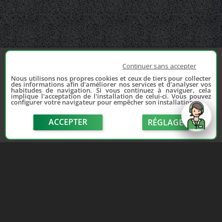
Continuer sans accepter
Nous utilisons nos propres cookies et ceux de tiers pour collecter
des informations afin d'améliorer nos services et d'analyser vos
habitudes de navigation. Si vous continuez à naviguer, cela
implique l'acceptation de l'installation de celui-ci. Vous pouvez
configurer votre navigateur pour empêcher son installation.
ACCEPTER
RÉGLAGE
send
Depuis 2006, France Casse accompagne les