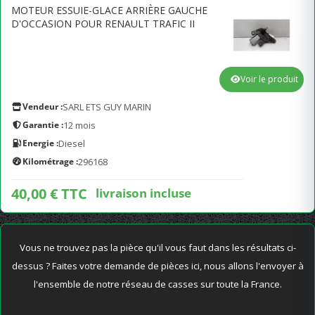
MOTEUR ESSUIE-GLACE ARRIÈRE GAUCHE
D'OCCASION POUR RENAULT TRAFIC II
Voir le produit
Vendeur :
SARL ETS GUY MARIN
Garantie :
12 mois
Energie :
Diesel
Kilométrage :
296168
40,00 € TTC
livraison incluse
Vous ne trouvez pas la pièce qu'il vous faut dans les résultats ci-
dessus ? Faites votre demande de pièces ici, nous allons l'envoyer à
l'ensemble de notre réseau de casses sur toute la France.