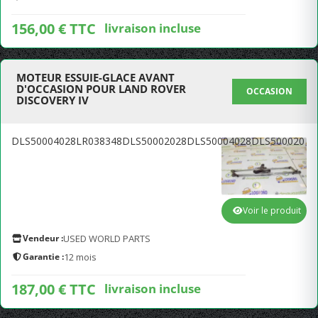
156,00 € TTC
livraison incluse
MOTEUR ESSUIE-GLACE AVANT
D'OCCASION POUR LAND ROVER
OCCASION
DISCOVERY IV
DLS50004028LR038348DLS50002028DLS50004028DLS500020
Voir le produit
Vendeur :
USED WORLD PARTS
Garantie :
12 mois
187,00 € TTC
livraison incluse