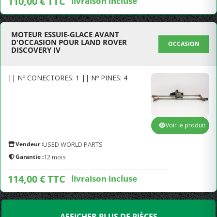
110,00 € TTC
livraison incluse
MOTEUR ESSUIE-GLACE AVANT
D'OCCASION POUR LAND ROVER
OCCASION
DISCOVERY IV
|| Nº CONECTORES: 1 || Nº PINES: 4
Voir le produit
Vendeur :
USED WORLD PARTS
Garantie :
12 mois
114,00 € TTC
livraison incluse
AFFICHER PLUS DE PIÈCES