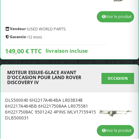
Voir le produit
Vendeur :
USED WORLD PARTS
Garantie :
12 mois
149,00 € TTC
livraison incluse
MOTEUR ESSUIE-GLACE AVANT
D'OCCASION POUR LAND ROVER
OCCASION
DISCOVERY IV
DLS500040 6H2217A464BA LR038348
6H2217A464BB 6H2217508AA LR075581
6H2217508AC 9501242 4PINS MLV17159415
DLB500031
Voir le produit