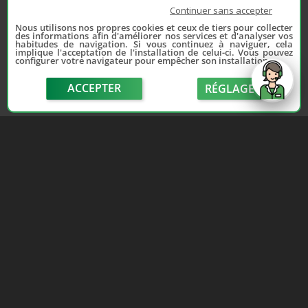
Continuer sans accepter
Nous utilisons nos propres cookies et ceux de tiers pour collecter
des informations afin d'améliorer nos services et d'analyser vos
habitudes de navigation. Si vous continuez à naviguer, cela
implique l'acceptation de l'installation de celui-ci. Vous pouvez
configurer votre navigateur pour empêcher son installation.
ACCEPTER
RÉGLAGE
send
Depuis 2006, France Casse accompagne les
automobilistes dans leur recherche de pièces
d'occasion. Réparez votre auto sans vous ruiner !
LIENS UTILES
NOUS CONTACTER