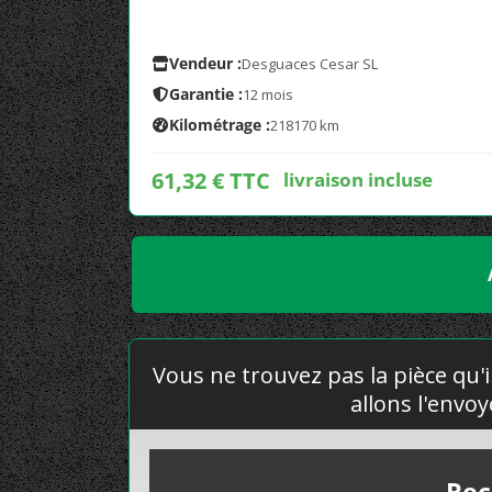
Vendeur :
Desguaces Cesar SL
Garantie :
12 mois
Kilométrage :
218170 km
61,32 € TTC
livraison incluse
Vous ne trouvez pas la pièce qu'i
allons l'envo