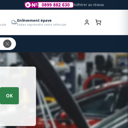
Adhérer au réseau
Enlèvement épave
cule
Faites reprendre votre véhicule
OK