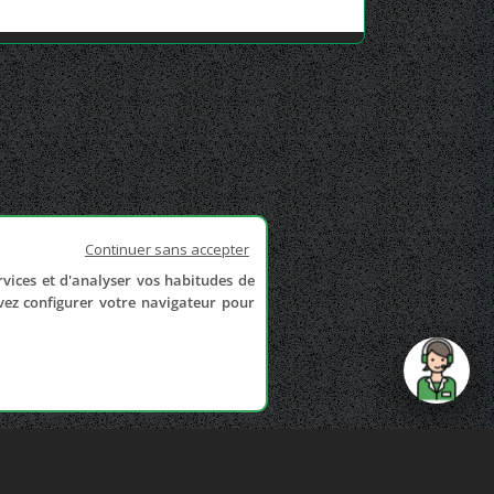
Continuer sans accepter
rvices et d'analyser vos habitudes de
uvez configurer votre navigateur pour
send