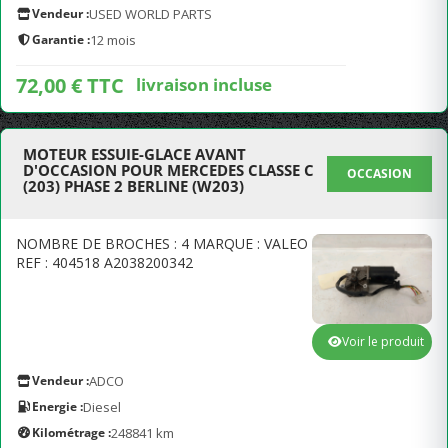
Vendeur :
USED WORLD PARTS
Garantie :
12 mois
72,00 € TTC
livraison incluse
MOTEUR ESSUIE-GLACE AVANT
D'OCCASION POUR MERCEDES CLASSE C
OCCASION
(203) PHASE 2 BERLINE (W203)
NOMBRE DE BROCHES : 4 MARQUE : VALEO
REF : 404518 A2038200342
Voir le produit
Vendeur :
ADCO
Energie :
Diesel
Kilométrage :
248841 km