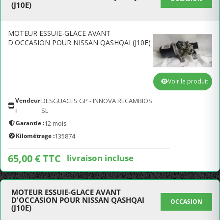
(J10E)
MOTEUR ESSUIE-GLACE AVANT
D'OCCASION POUR NISSAN QASHQAI (J10E)
Voir le produit
Vendeur
DESGUACES GP - INNOVA RECAMBIOS
:
SL
Garantie :
12 mois
Kilométrage :
135874
65,00 € TTC
livraison incluse
MOTEUR ESSUIE-GLACE AVANT
D'OCCASION POUR NISSAN QASHQAI
OCCASION
(J10E)