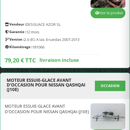
Voir le produit
Vendeur :
DESGUACE AZOR SL
Garantie :
12 mois
Version :
2.0 dCi A las 4 ruedas 2007-2013
Kilométrage :
181066
79,20 € TTC
livraison incluse
MOTEUR ESSUIE-GLACE AVANT
D'OCCASION POUR NISSAN QASHQAI
OCCASION
(J10E)
MOTEUR ESSUIE-GLACE AVANT
D'OCCASION POUR NISSAN QASHQAI (J10E)