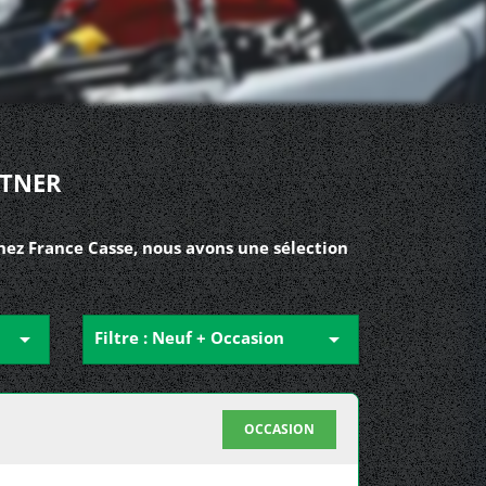
RTNER
hez France Casse, nous avons une sélection

Filtre : Neuf + Occasion

OCCASION