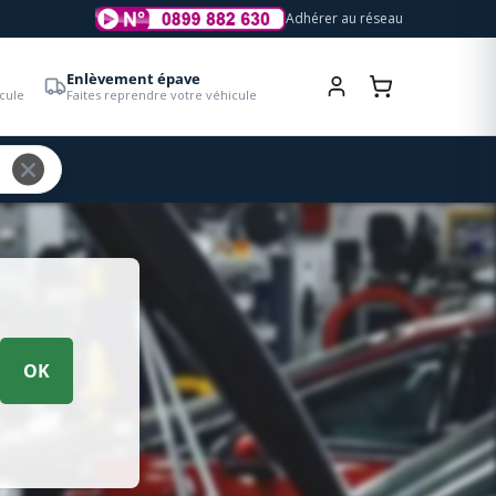
Adhérer au réseau
Enlèvement épave
cule
Faites reprendre votre véhicule
OK