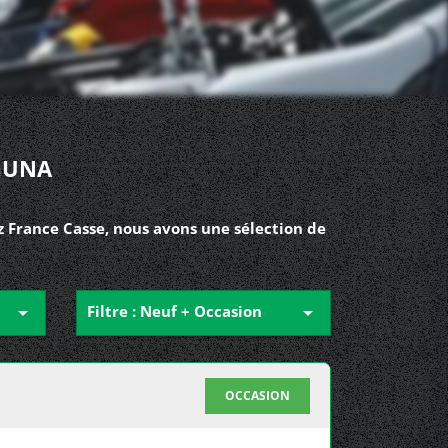
GUNA
z France Casse, nous avons une sélection de

Filtre : Neuf + Occasion

OCCASION