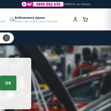
Adhérer au réseau
Enlèvement épave
cule
Faites reprendre votre véhicule
OK