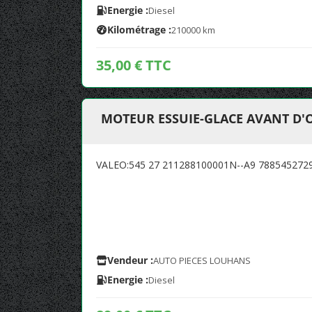
Energie :
Diesel
Kilométrage :
210000 km
35,00 € TTC
MOTEUR ESSUIE-GLACE AVANT D'
VALEO:545 27 211288100001N--A9 788545272
Vendeur :
AUTO PIECES LOUHANS
Energie :
Diesel