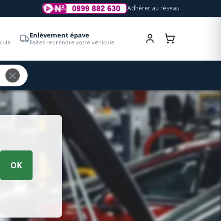
Adhérer au réseau
Enlèvement épave
cule
Faites reprendre votre véhicule
OK