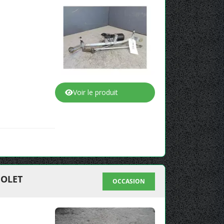
Voir le produit
IOLET
OCCASION