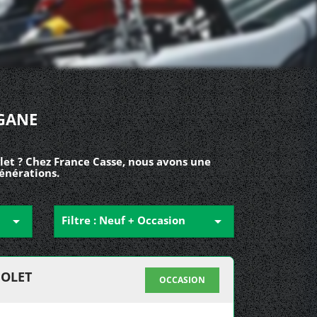
GANE
et ? Chez France Casse, nous avons une
énérations.

Filtre : Neuf + Occasion

IOLET
OCCASION