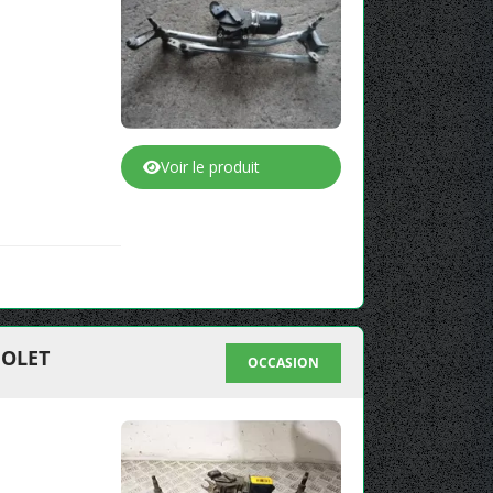
Voir le produit
IOLET
OCCASION