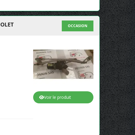
IOLET
OCCASION
Voir le produit