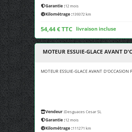
Garantie :
12 mois
Kilométrage :
139372 km
54,44 € TTC
livraison incluse
MOTEUR ESSUIE-GLACE AVANT D'
MOTEUR ESSUIE-GLACE AVANT D'OCCASION 
Vendeur :
Desguaces Cesar SL
Garantie :
12 mois
Kilométrage :
111271 km