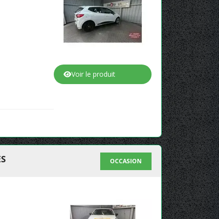
Voir le produit
ES
OCCASION