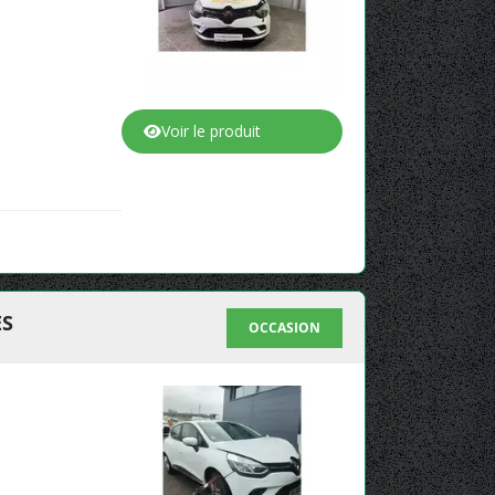
Voir le produit
ES
OCCASION