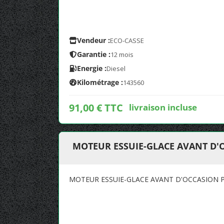
Vendeur :
ECO-CASSE
Garantie :
12 mois
Energie :
Diesel
Kilométrage :
143560
91,00 € TTC
livraison incluse
MOTEUR ESSUIE-GLACE AVANT D'O
MOTEUR ESSUIE-GLACE AVANT D'OCCASION P