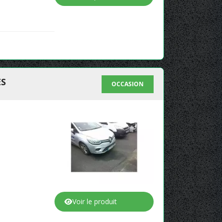
ES
OCCASION
Voir le produit