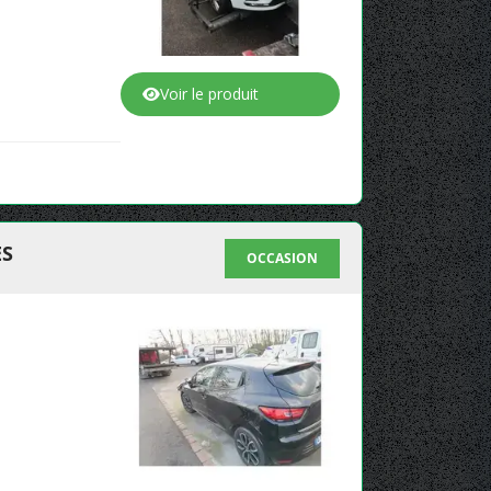
Voir le produit
ES
OCCASION