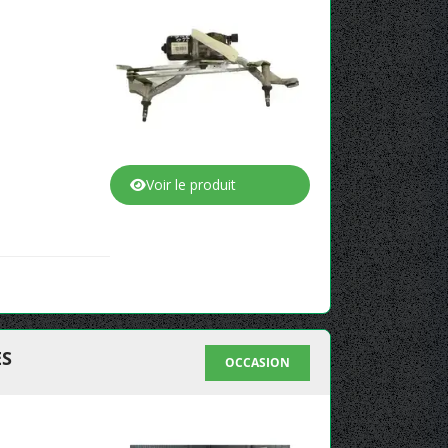
Voir le produit
ES
OCCASION