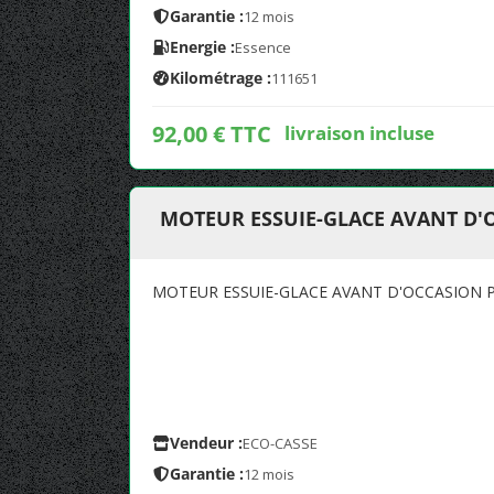
Garantie :
12 mois
Energie :
Essence
Kilométrage :
111651
92,00 € TTC
livraison incluse
MOTEUR ESSUIE-GLACE AVANT D'O
MOTEUR ESSUIE-GLACE AVANT D'OCCASION P
Vendeur :
ECO-CASSE
Garantie :
12 mois