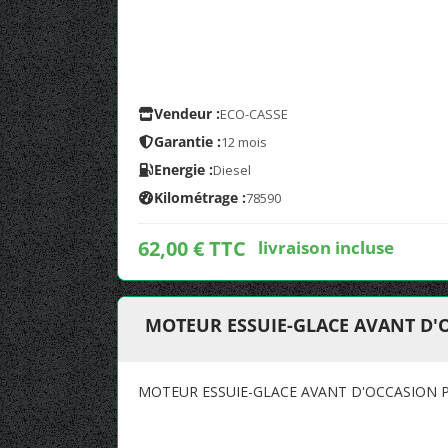
Vendeur :
ECO-CASSE
Garantie :
12 mois
Energie :
Diesel
Kilométrage :
78590
62,00 € TTC
livraison incluse
MOTEUR ESSUIE-GLACE AVANT D'O
MOTEUR ESSUIE-GLACE AVANT D'OCCASION P