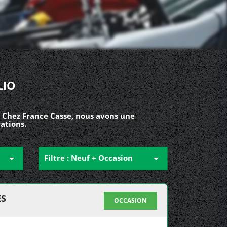
LIO
? Chez France Casse, nous avons une
ations.

Filtre : Neuf + Occasion

ES
OCCASION