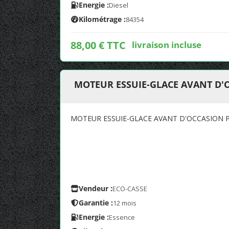
Energie :
Diesel
Kilométrage :
84354
88,00 € TTC
livraison incluse
MOTEUR ESSUIE-GLACE AVANT D'O
MOTEUR ESSUIE-GLACE AVANT D'OCCASION P
Vendeur :
ECO-CASSE
Garantie :
12 mois
Energie :
Essence