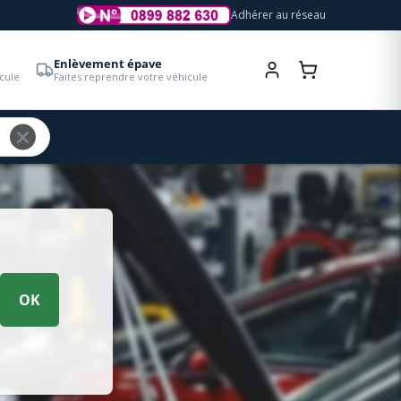
Adhérer au réseau
Enlèvement épave
cule
Faites reprendre votre véhicule
OK