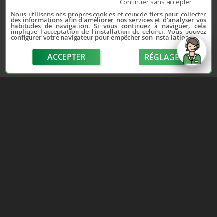
Continuer sans accepter
Nous utilisons nos propres cookies et ceux de tiers pour collecter
des informations afin d'améliorer nos services et d'analyser vos
habitudes de navigation. Si vous continuez à naviguer, cela
implique l'acceptation de l'installation de celui-ci. Vous pouvez
configurer votre navigateur pour empêcher son installation.
ACCEPTER
RÉGLAGE
send
Depuis 2006, France Casse accompagne les
automobilistes dans leur recherche de pièces
d'occasion. Réparez votre auto sans vous ruiner !
LIENS UTILES
NOUS CONTACTER