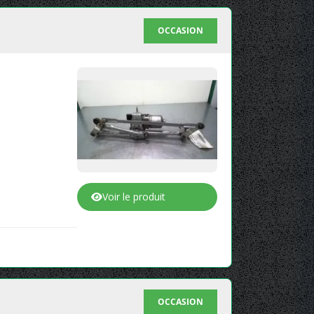
OCCASION
Voir le produit
OCCASION