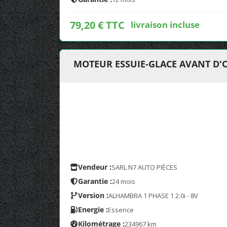
79,20 € TTC
livraison incluse
MOTEUR ESSUIE-GLACE AVANT D'
Vendeur :
SARL N7 AUTO PIÈCES
Garantie :
24 mois
Version :
ALHAMBRA 1 PHASE 1 2.0i - 8V
Energie :
Essence
Kilométrage :
234967 km