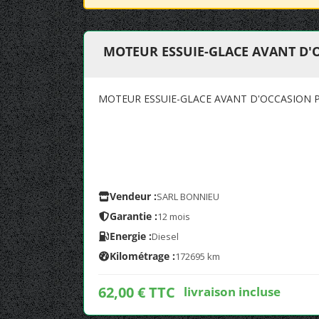
MOTEUR ESSUIE-GLACE AVANT D'O
MOTEUR ESSUIE-GLACE AVANT D'OCCASION PO
Vendeur :
SARL BONNIEU
Garantie :
12 mois
Energie :
Diesel
Kilométrage :
172695 km
62,00 € TTC
livraison incluse