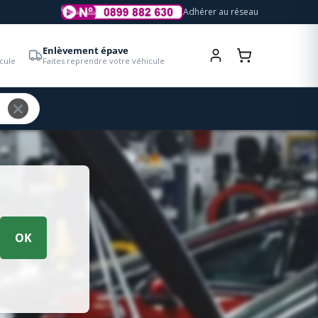
Adhérer au réseau
Enlèvement épave
cule
Faites reprendre votre véhicule
OK