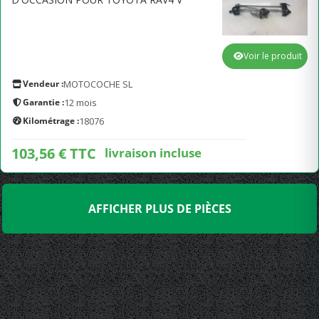
Voir le produit
Vendeur :
MOTOCOCHE SL
Garantie :
12 mois
Kilométrage :
18076
103,56 € TTC
livraison incluse
AFFICHER PLUS DE PIÈCES