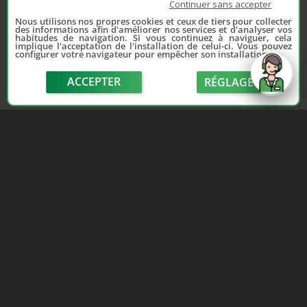
Continuer sans accepter
Nous utilisons nos propres cookies et ceux de tiers pour collecter
des informations afin d'améliorer nos services et d'analyser vos
habitudes de navigation. Si vous continuez à naviguer, cela
implique l'acceptation de l'installation de celui-ci. Vous pouvez
configurer votre navigateur pour empêcher son installation.
ACCEPTER
RÉGLAGE
send
Depuis 2006, France Casse accompagne les
automobilistes dans leur recherche de pièces
d'occasion. Réparez votre auto sans vous ruiner !
LIENS UTILES
NOUS CONTACTER