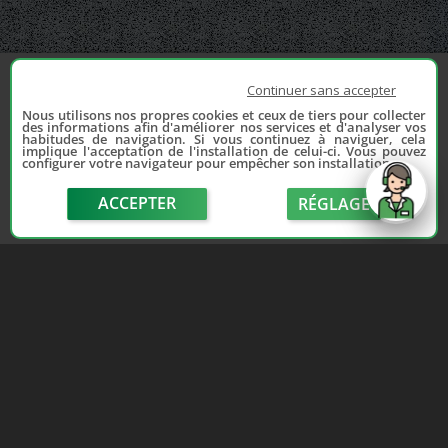
Continuer sans accepter
Nous utilisons nos propres cookies et ceux de tiers pour collecter
des informations afin d'améliorer nos services et d'analyser vos
habitudes de navigation. Si vous continuez à naviguer, cela
implique l'acceptation de l'installation de celui-ci. Vous pouvez
configurer votre navigateur pour empêcher son installation.
ACCEPTER
RÉGLAGE
send
Depuis 2006, France Casse accompagne les
automobilistes dans leur recherche de pièces
d'occasion. Réparez votre auto sans vous ruiner !