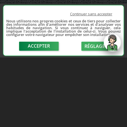
Continuer sans accepter
Nous utilisons nos propres cookies et ceux de tiers pour collecter
des informations afin d'améliorer nos services et d'analyser vos
habitudes de navigation. Si vous continuez à naviguer, cela
implique l'acceptation de l'installation de celui-ci. Vous pouvez
configurer votre navigateur pour empêcher son installation.
ACCEPTER
RÉGLAGE
send
Depuis 2006, France Casse accompagne les
automobilistes dans leur recherche de pièces
d'occasion. Réparez votre auto sans vous ruiner !