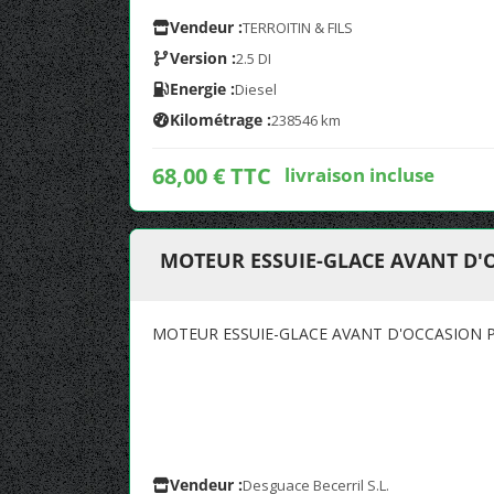
Vendeur :
TERROITIN & FILS
Version :
2.5 DI
Energie :
Diesel
Kilométrage :
238546 km
68,00 € TTC
livraison incluse
MOTEUR ESSUIE-GLACE AVANT D'
MOTEUR ESSUIE-GLACE AVANT D'OCCASION P
Vendeur :
Desguace Becerril S.L.