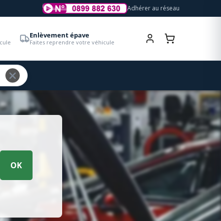
Adhérer au réseau
Enlèvement épave
cule
Faites reprendre votre véhicule
OK