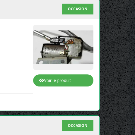
OCCASION
Voir le produit
OCCASION