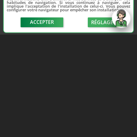
habitudes de navigation. Si vous continuez à naviguer, cela
implique l'acceptation de l'installation de celui-ci. Vous pouvez
configurer votre navigateur pour empêcher son installation.
ACCEPTER
RÉGLAGE
send
Depuis 2006, France Casse accompagne les
automobilistes dans leur recherche de pièces
d'occasion. Réparez votre auto sans vous ruiner !
LIENS UTILES
NOUS CONTACTER
Adhérer au réseau
Formulaire de contact
Notre réseau de casses
Politique de confidentialité