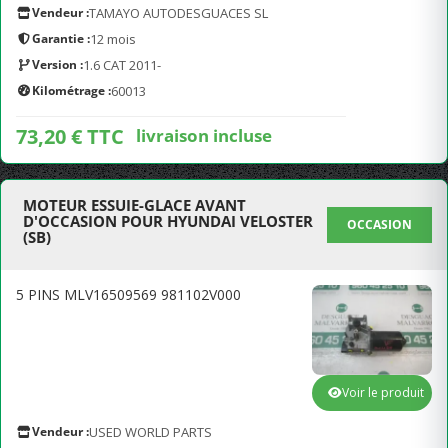
Vendeur :
TAMAYO AUTODESGUACES SL
Garantie :
12 mois
Version :
1.6 CAT 2011-
Kilométrage :
60013
73,20 € TTC
livraison incluse
MOTEUR ESSUIE-GLACE AVANT
D'OCCASION POUR HYUNDAI VELOSTER
OCCASION
(SB)
5 PINS MLV16509569 981102V000
Voir le produit
Vendeur :
USED WORLD PARTS