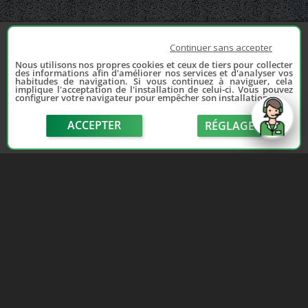
Continuer sans accepter
Nous utilisons nos propres cookies et ceux de tiers pour collecter
des informations afin d'améliorer nos services et d'analyser vos
habitudes de navigation. Si vous continuez à naviguer, cela
implique l'acceptation de l'installation de celui-ci. Vous pouvez
configurer votre navigateur pour empêcher son installation.
ACCEPTER
RÉGLAGE
send
Depuis 2006, France Casse accompagne les
automobilistes dans leur recherche de pièces
d'occasion. Réparez votre auto sans vous ruiner !