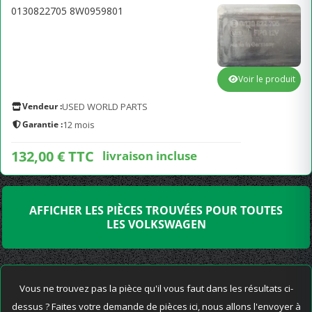
0130822705 8W0959801
Voir le produit
Vendeur :
USED WORLD PARTS
Garantie :
12 mois
132,00 € TTC
livraison incluse
AFFICHER LES PIÈCES TROUVÉES POUR TOUTES
LES VOLKSWAGEN
Vous ne trouvez pas la pièce qu'il vous faut dans les résultats ci-
dessus ? Faites votre demande de pièces ici, nous allons l'envoyer à