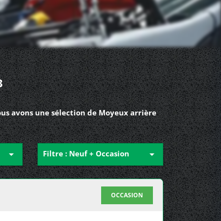
3
ous avons une sélection de Moyeux arrière

Filtre : Neuf + Occasion

OCCASION