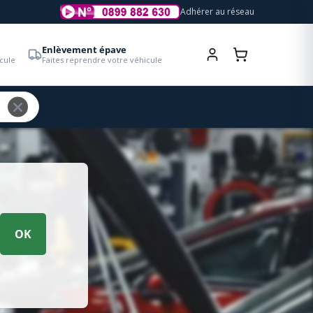
Adhérer au réseau
Enlèvement épave
cule
Faites reprendre votre véhicule
OK