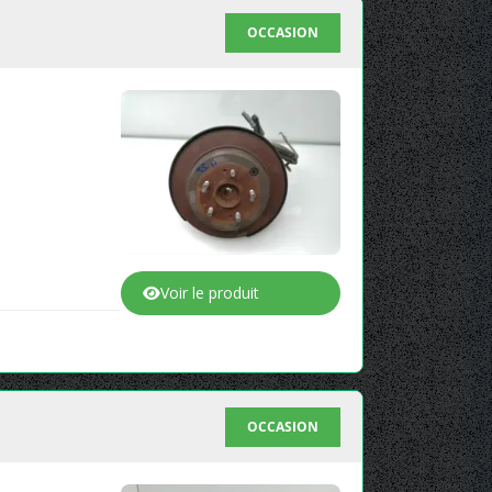
OCCASION
Voir le produit
OCCASION