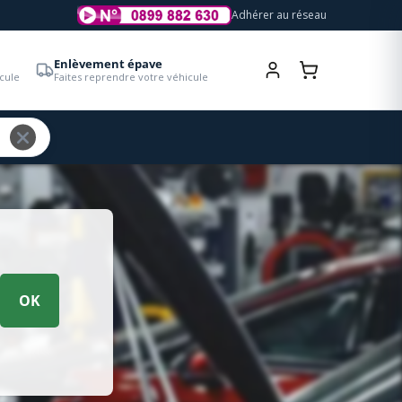
Adhérer au réseau
Enlèvement épave
cule
Faites reprendre votre véhicule
OK