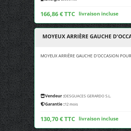
166,86 € TTC
livraison incluse
MOYEUX ARRIÈRE GAUCHE D'OCCA
MOYEUX ARRIÈRE GAUCHE D'OCCASION POUR 
Vendeur :
DESGUACES GERARDO S.L.
Garantie :
12 mois
130,70 € TTC
livraison incluse