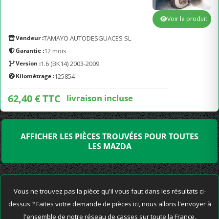
Voir le produit
Vendeur :
TAMAYO AUTODESGUACES SL
Garantie :
12 mois
Version :
1.6 (BK14) 2003-2009
Kilométrage :
125854
62,40 € TTC
livraison incluse
AFFICHER LES PIÈCES TROUVÉES POUR TOUTES
LES MAZDA
Vous ne trouvez pas la pièce qu'il vous faut dans les résultats ci-
dessus ? Faites votre demande de pièces ici, nous allons l'envoyer à
l'ensemble de notre réseau de casses sur toute la France.