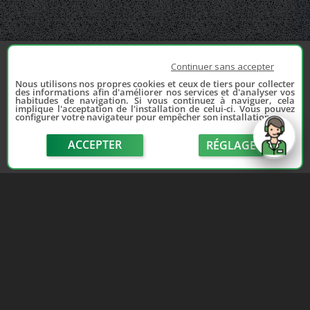
Continuer sans accepter
Nous utilisons nos propres cookies et ceux de tiers pour collecter
des informations afin d'améliorer nos services et d'analyser vos
habitudes de navigation. Si vous continuez à naviguer, cela
implique l'acceptation de l'installation de celui-ci. Vous pouvez
configurer votre navigateur pour empêcher son installation.
ACCEPTER
RÉGLAGE
send
Depuis 2006, France Casse accompagne les
automobilistes dans leur recherche de pièces