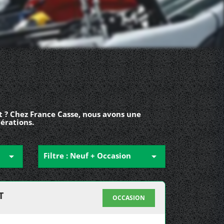
 ? Chez France Casse, nous avons une
érations.

Filtre : Neuf + Occasion

T
OCCASION