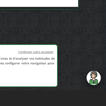
Continuer sans accepter
rvices et d'analyser vos habitudes de
uvez configurer votre navigateur pour
send