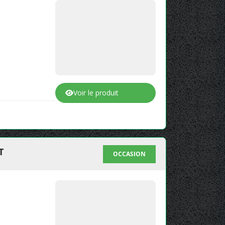
Voir le produit
T
OCCASION