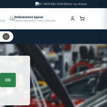
Adhérer au réseau
Enlèvement épave
cule
Faites reprendre votre véhicule
OK