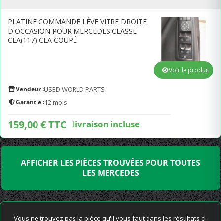
PLATINE COMMANDE LÈVE VITRE DROITE
D'OCCASION POUR MERCEDES CLASSE
CLA(117) CLA COUPÉ
Voir le produit
Vendeur :
USED WORLD PARTS
Garantie :
12 mois
159,00 € TTC
livraison incluse
AFFICHER LES PIÈCES TROUVÉES POUR TOUTES
LES MERCEDES
Vous ne trouvez pas la pièce qu'il vous faut dans les résultats ci-