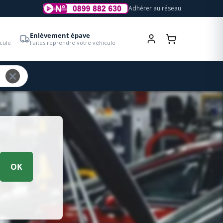
Adhérer au réseau
Enlèvement épave
cule
Faites reprendre votre véhicule
OK