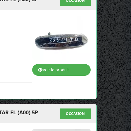
OCCASION
Voir le produit
R FL (A00) 5P
OCCASION