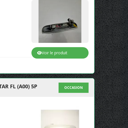
Voir le produit
R FL (A00) 5P
OCCASION