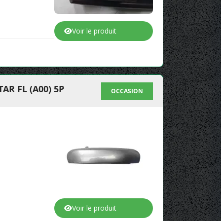
Voir le produit
R FL (A00) 5P
OCCASION
Voir le produit