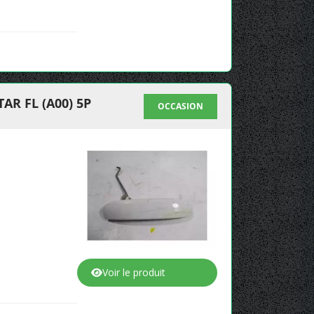
R FL (A00) 5P
OCCASION
Voir le produit