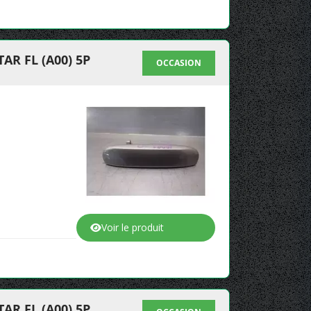
R FL (A00) 5P
OCCASION
Voir le produit
R FL (A00) 5P