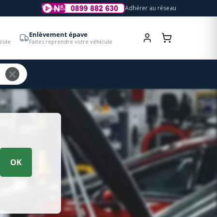
Adhérer au réseau
Enlèvement épave
cule
Faites reprendre votre véhicule
OK