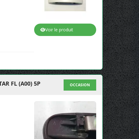
Voir le produit
R FL (A00) 5P
OCCASION